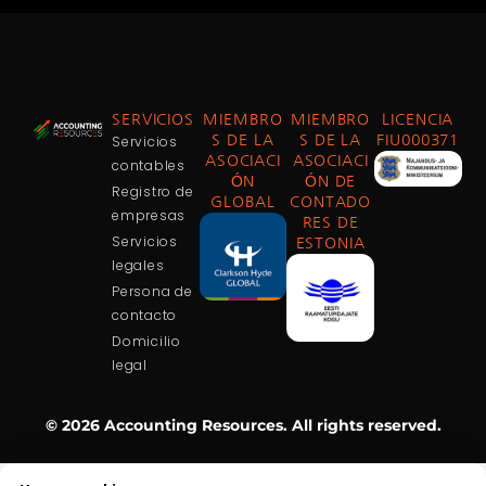
SERVICIOS
MIEMBRO
MIEMBRO
LICENCIA
Servicios
S DE LA
S DE LA
FIU000371
ASOCIACI
ASOCIACI
contables
ÓN
ÓN DE
Registro de
GLOBAL
CONTADO
empresas
RES DE
Servicios
ESTONIA
legales
Persona de
contacto
Domicilio
legal
© 2026 Accounting Resources. All rights reserved.