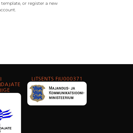
 template, or register a new
account.
I
LITSENTS FIU000371
IDAJATE
IIGE