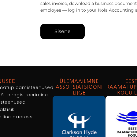
sales invoice, download a business document
employee — log in to your Nola Accounting 
Sisene
NUSED
ÜLEMAAILMNE
EEST
matupidamisteenused
ASSOTSIATSIOONI
RAAMATUP
LIIGE
KOGU L
võtte registreerimine
usteenused
aktisik
idiline aadress