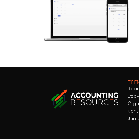
TEE
Raa
Ette
Õig
Kont
Juri