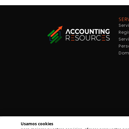
SER
Serv
Regi
Serv
Pers
Domi
Usamos cookies