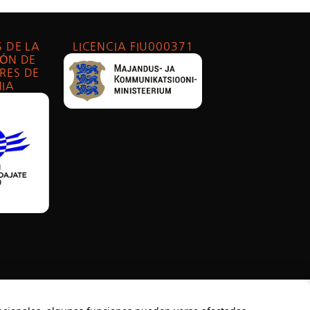
 DE LA
LICENCIA FIU000371
ÓN DE
RES DE
IA