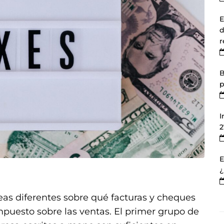
E
d
r
B
p
I
2
E
¿
eas diferentes sobre qué facturas y cheques
mpuesto sobre las ventas. El primer grupo de