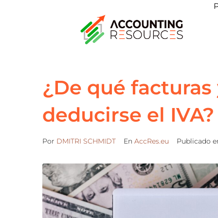
P
¿De qué facturas
deducirse el IVA?
Por
DMITRI SCHMIDT
En
AccRes.eu
Publicado 