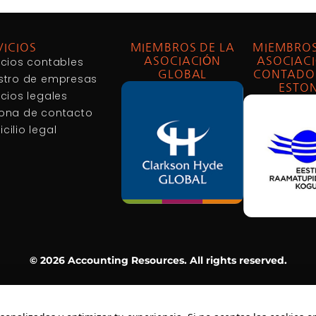
VICIOS
MIEMBROS DE LA
MIEMBROS
icios contables
ASOCIACIÓN
ASOCIACI
GLOBAL
CONTADO
stro de empresas
ESTON
icios legales
ona de contacto
cilio legal
© 2026 Accounting Resources. All rights reserved.