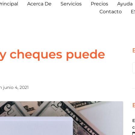
rincipal
Acerca De
Servicios
Precios
Ayuda
Contacto
E
 y cheques puede
en
junio 4, 2021
E
c