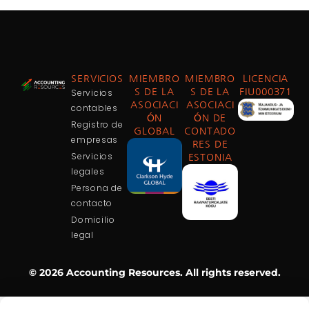
SERVICIOS
MIEMBRO
MIEMBRO
LICENCIA
Servicios
S DE LA
S DE LA
FIU000371
ASOCIACI
ASOCIACI
contables
ÓN
ÓN DE
Registro de
GLOBAL
CONTADO
empresas
RES DE
Servicios
ESTONIA
legales
Persona de
contacto
Domicilio
legal
© 2026 Accounting Resources. All rights reserved.