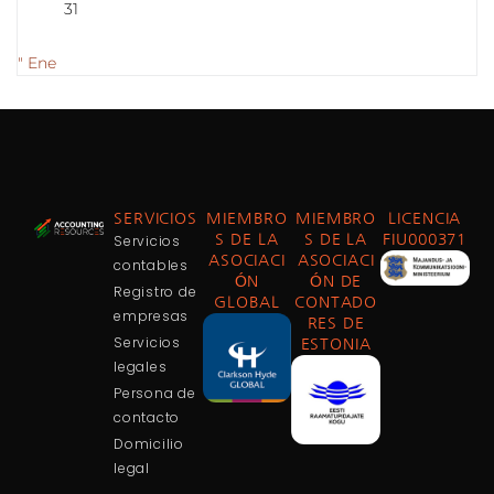
31
" Ene
SERVICIOS
MIEMBRO
MIEMBRO
LICENCIA
Servicios
S DE LA
S DE LA
FIU000371
ASOCIACI
ASOCIACI
contables
ÓN
ÓN DE
Registro de
GLOBAL
CONTADO
empresas
RES DE
Servicios
ESTONIA
legales
Persona de
contacto
Domicilio
legal