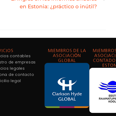
en Estonia: ¿práctico o inútil?
VICIOS
MIEMBROS DE LA
MIEMBROS
icios contables
ASOCIACIÓN
ASOCIACI
GLOBAL
CONTADO
stro de empresas
ESTON
icios legales
ona de contacto
cilio legal