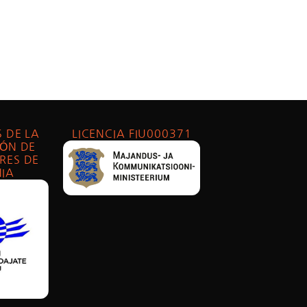
 DE LA
LICENCIA FIU000371
ÓN DE
RES DE
IA