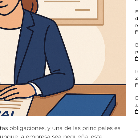
E
d
r
B
p
I
2
E
¿
as obligaciones, y una de las principales es
 Aunque la empresa sea pequeña, este