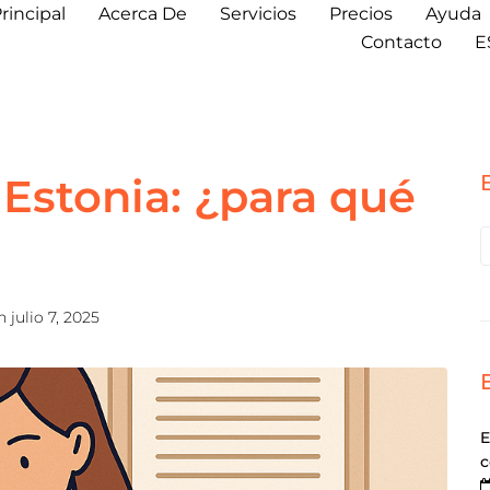
rincipal
Acerca De
Servicios
Precios
Ayuda
Contacto
E
Estonia: ¿para qué
en
julio 7, 2025
E
c