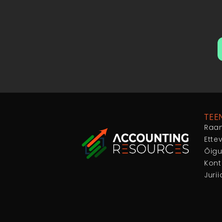
TEE
Raa
Ette
Õig
Kont
Juri