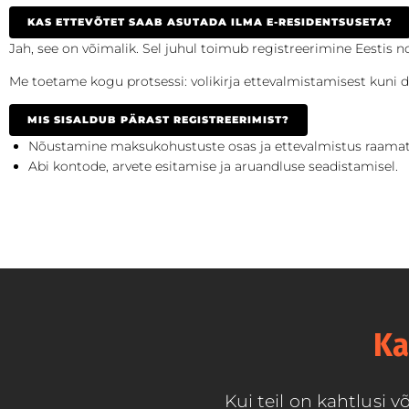
KAS ETTEVÕTET SAAB ASUTADA ILMA E-RESIDENTSUSETA?
Jah, see on võimalik. Sel juhul toimub registreerimine Eestis not
Me toetame kogu protsessi: volikirja ettevalmistamisest kuni 
MIS SISALDUB PÄRAST REGISTREERIMIST?
Nõustamine maksukohustuste osas ja ettevalmistus raama
Abi kontode, arvete esitamise ja aruandluse seadistamisel.
Ka
Kui teil on kahtlusi 