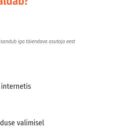
aldab?
lisandub iga täiendava asutaja eest
internetis
duse valimisel