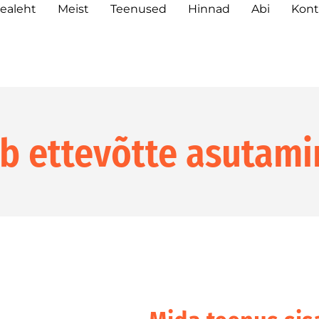
ealeht
Meist
Teenused
Hinnad
Abi
Kont
ab
ettevõtte asutami