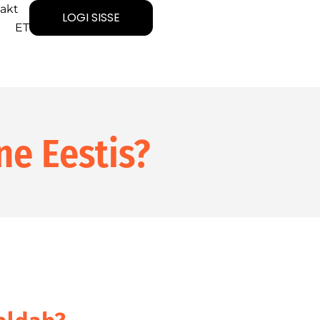
akt
LOGI SISSE
ET
ne Eestis?