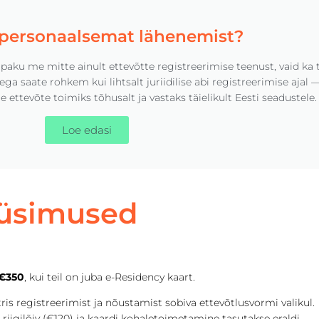
 personaalsemat lähenemist?
paku me mitte ainult ettevõtte registreerimise teenust, vaid ka 
eiega saate rohkem kui lihtsalt juriidilise abi registreerimise aja
e ettevõte toimiks tõhusalt ja vastaks täielikult Eesti seadustele.
Loe edasi
üsimused
€350
, kui teil on juba e-Residency kaart.
is registreerimist ja nõustamist sobiva ettevõtlusvormi valikul.
— riigilõiv (€120) ja kaardi kohaletoimetamine tasutakse eraldi.