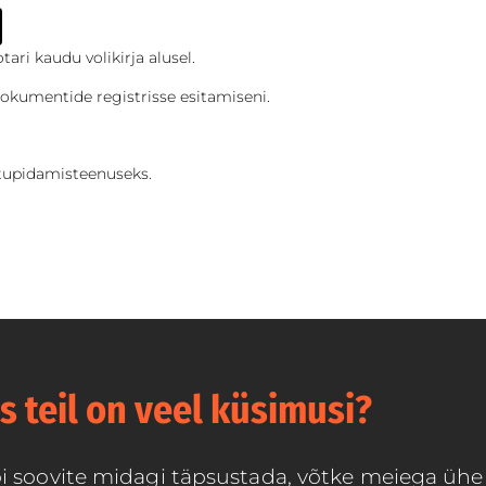
ari kaudu volikirja alusel.
dokumentide registrisse esitamiseni.
tupidamisteenuseks.
s teil on veel küsimusi?
või soovite midagi täpsustada, võtke meiega üh