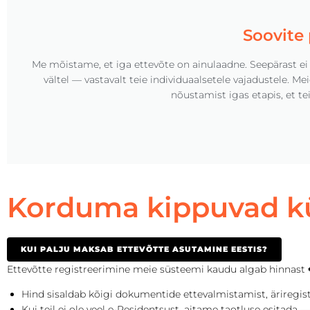
Soovite
Me mõistame, et iga ettevõte on ainulaadne. Seepärast ei 
vältel — vastavalt teie individuaalsetele vajadustele. M
nõustamist igas etapis, et tei
Korduma kippuvad k
KUI PALJU MAKSAB ETTEVÕTTE ASUTAMINE EESTIS?
Ettevõtte registreerimine meie süsteemi kaudu algab hinnast
Hind sisaldab kõigi dokumentide ettevalmistamist, äriregistr
Kui teil ei ole veel e-Residentsust, aitame taotluse esitada 