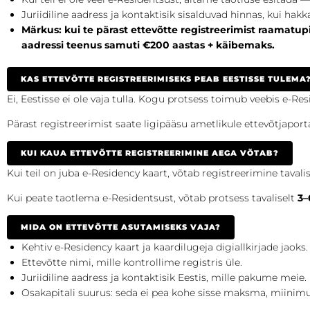
Juriidiline aadress ja kontaktisik sisalduvad hinnas, kui ha
Märkus: kui te pärast ettevõtte registreerimist raamatup
aadressi teenus samuti €200 aastas + käibemaks.
KAS ETTEVÕTTE REGISTREERIMISEKS PEAB EESTISSE TULEMA
Ei, Eestisse ei ole vaja tulla. Kogu protsess toimub veebis e-Resi
Pärast registreerimist saate ligipääsu ametlikule ettevõtjaport
KUI KAUA ETTEVÕTTE REGISTREERIMINE AEGA VÕTAB?
Kui teil on juba e-Residency kaart, võtab registreerimine tavali
Kui peate taotlema e-Residentsust, võtab protsess tavaliselt
3–
MIDA ON ETTEVÕTTE ASUTAMISEKS VAJA?
Kehtiv e-Residency kaart ja kaardilugeja digiallkirjade jaoks.
Ettevõtte nimi, mille kontrollime registris üle.
Juriidiline aadress ja kontaktisik Eestis, mille pakume meie.
Osakapitali suurus: seda ei pea kohe sisse maksma, miinim