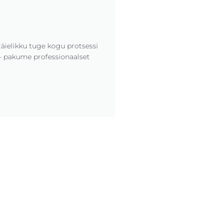
täielikku tuge kogu protsessi
l — pakume professionaalset