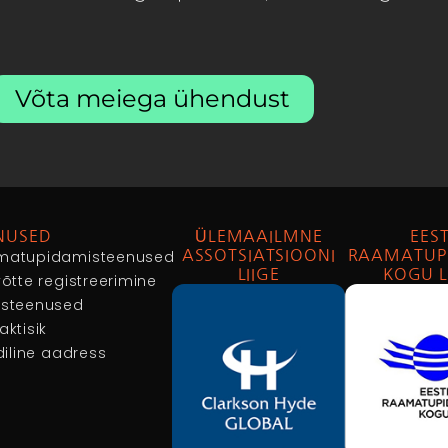
Võta meiega ühendust
NUSED
ÜLEMAAILMNE
EEST
matupidamisteenused
ASSOTSIATSIOONI
RAAMATUP
LIIGE
KOGU L
võtte registreerimine
usteenused
aktisik
idiline aadress