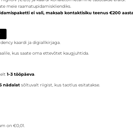
kkate meie raamatupidamiskliendiks.
idamispaketti ei vali, maksab kontaktisiku teenus €200 aasta
?
dency kaardi ja digiallkirjaga.
aalile, kus saate oma ettevõtet kaugjuhtida.
selt
1–3 tööpäeva
.
6 nädalat
sõltuvalt riigist, kus taotlus esitatakse.
um on €0,01.