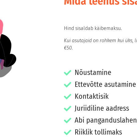
Mida teenus sis
Hind sisaldab käibemaksu.
Kui asutajaid on rohkem kui üks, 
€50.
Nõustamine
Ettevõtte asutamine 
Kontaktisik
Juriidiline aadress
Abi panganduslahen
Riiklik tollimaks