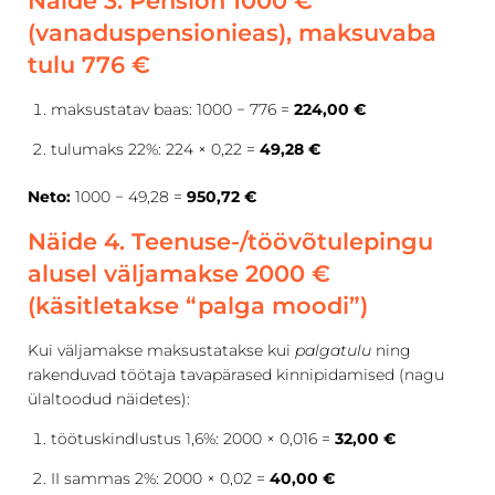
Näide 3. Pension 1000 €
(vanaduspensionieas), maksuvaba
tulu 776 €
maksustatav baas: 1000 − 776 =
224,00 €
tulumaks 22%: 224 × 0,22 =
49,28 €
Neto:
1000 − 49,28 =
950,72 €
Näide 4. Teenuse-/töövõtulepingu
alusel väljamakse 2000 €
(käsitletakse “palga moodi”)
Kui väljamakse maksustatakse kui
palgatulu
ning
rakenduvad töötaja tavapärased kinnipidamised (nagu
ülaltoodud näidetes):
töötuskindlustus 1,6%: 2000 × 0,016 =
32,00 €
II sammas 2%: 2000 × 0,02 =
40,00 €