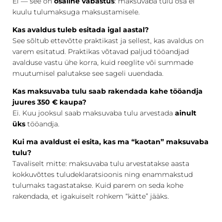
Ei — see on
osaline vabastus
: maksuvaba tulu osa ei
kuulu tulumaksuga maksustamisele.
Kas avaldus tuleb esitada igal aastal?
See sõltub ettevõtte praktikast ja sellest, kas avaldus on
varem esitatud. Praktikas võtavad paljud tööandjad
avalduse vastu ühe korra, kuid reeglite või summade
muutumisel palutakse see sageli uuendada.
Kas maksuvaba tulu saab rakendada kahe tööandja
juures 350 € kaupa?
Ei. Kuu jooksul saab maksuvaba tulu arvestada
ainult
üks
tööandja.
Kui ma avaldust ei esita, kas ma “kaotan” maksuvaba
tulu?
Tavaliselt mitte: maksuvaba tulu arvestatakse aasta
kokkuvõttes tuludeklaratsioonis ning enammakstud
tulumaks tagastatakse. Kuid parem on seda kohe
rakendada, et igakuiselt rohkem “kätte” jääks.