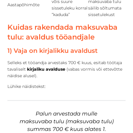
võis suure
maksuvaba tulu
Aastapõhimõte
sissetuleku korral
säilib sõltumata
“kaduda”
sissetulekust
Kuidas rakendada maksuvaba
tulu: avaldus tööandjale
1) Vaja on kirjalikku avaldust
Selleks et tööandja arvestaks 700 € kuus, esitab töötaja
tavaliselt
kirjaliku avalduse
(vabas vormis või ettevõtte
näidise alusel).
Lühike näidistekst:
Palun arvestada mulle
maksuvaba tulu (maksuvaba tulu)
summas 700 € kuus alates 1.