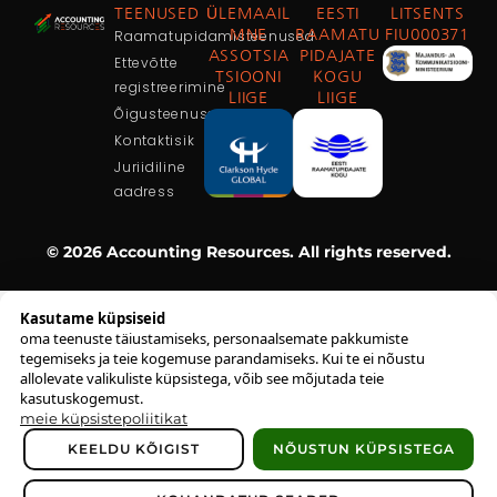
TEENUSED
ÜLEMAAIL
EESTI
LITSENTS
Raamatupidamisteenused
MNE
RAAMATU
FIU000371
ASSOTSIA
PIDAJATE
Ettevõtte
TSIOONI
KOGU
registreerimine
LIIGE
LIIGE
Õigusteenused
Kontaktisik
Juriidiline
aadress
© 2026 Accounting Resources. All rights reserved.
Kasutame küpsiseid
oma teenuste täiustamiseks, personaalsemate pakkumiste
tegemiseks ja teie kogemuse parandamiseks. Kui te ei nõustu
allolevate valikuliste küpsistega, võib see mõjutada teie
kasutuskogemust.
meie küpsistepoliitikat
KEELDU KÕIGIST
NÕUSTUN KÜPSISTEGA