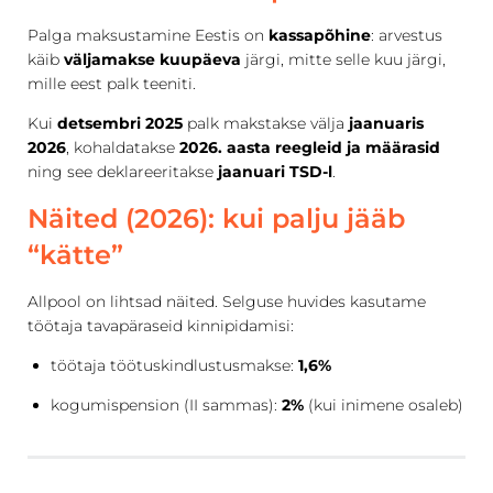
Palga maksustamine Eestis on
kassapõhine
: arvestus
käib
väljamakse kuupäeva
järgi, mitte selle kuu järgi,
mille eest palk teeniti.
Kui
detsembri 2025
palk makstakse välja
jaanuaris
2026
, kohaldatakse
2026. aasta reegleid ja määrasid
ning see deklareeritakse
jaanuari TSD-l
.
Näited (2026): kui palju jääb
“kätte”
Allpool on lihtsad näited. Selguse huvides kasutame
töötaja tavapäraseid kinnipidamisi:
töötaja töötuskindlustusmakse:
1,6%
kogumispension (II sammas):
2%
(kui inimene osaleb)