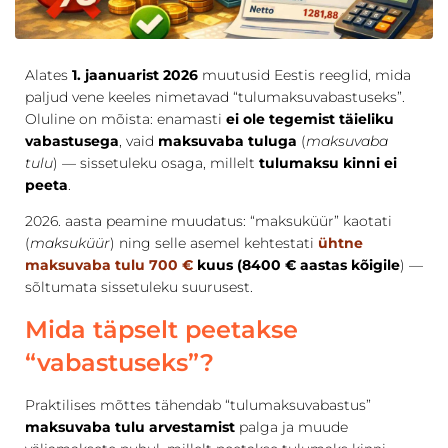
Alates
1. jaanuarist 2026
muutusid Eestis reeglid, mida
paljud vene keeles nimetavad “tulumaksuvabastuseks”.
Oluline on mõista: enamasti
ei ole tegemist täieliku
vabastusega
, vaid
maksuvaba tuluga
(
maksuvaba
tulu
) — sissetuleku osaga, millelt
tulumaksu kinni ei
peeta
.
2026. aasta peamine muudatus: “maksuküür” kaotati
(
maksuküür
) ning selle asemel kehtestati
ühtne
maksuvaba tulu 700 €
kuus (8400 € aastas kõigile
) —
sõltumata sissetuleku suurusest.
Mida täpselt peetakse
“vabastuseks”?
Praktilises mõttes tähendab “tulumaksuvabastus”
maksuvaba tulu arvestamist
palga ja muude