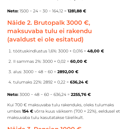
Neto:
1500 − 24 − 30 − 164,12 =
1281,88 €
Näide 2. Brutopalk 3000 €,
maksuvaba tulu ei rakendu
(avaldust ei ole esitatud)
töötuskindlustus 1,6%: 3000 × 0,016 =
48,00 €
II sammas 2%: 3000 × 0,02 =
60,00 €
alus: 3000 − 48 − 60 =
2892,00 €
tulumaks 22%: 2892 × 0,22 =
636,24 €
Neto:
3000 − 48 − 60 − 636,24 =
2255,76 €
Kui 700 € maksuvaba tulu rakenduks, oleks tulumaks
umbes
154 €
võrra kuus väiksem (700 × 22%), eeldusel et
maksuvaba tulu kasutatakse täielikult.