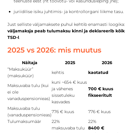
teenuste eest (nt töövõtu- või käsundusleping jne);
juriidilise isiku juhtimis- ja kontrollorgani liikme tasu.
Just selliste väljamaksete puhul kehtib enamasti loogika:
väljamaksja peab tulumaksu kinni ja deklareerib kõik
TSD-l
.
2025 vs 2026: mis muutus
Näitaja
2025
2026
“Maksuküür”
kehtis
kaotatud
(maksuküür)
kuni ~654 € kuus
Maksuvaba tulu (kui
ja vähenes
700 € kuus
ei ole
sissetuleku
fikseeritult
vanaduspensionieas)
kasvades
Maksuvaba tulu
776 € kuus
776 € kuus
(vanaduspensionieas)
Tulumaksumäär
22%
22%
maksuvaba tulu
8400 €