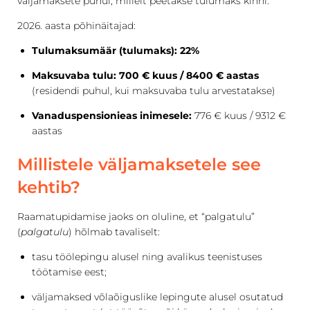
väljamaksete puhul, millelt peetakse tulumaks kinni.
2026. aasta põhinäitajad:
Tulumaksumäär (tulumaks): 22%
Maksuvaba tulu: 700 € kuus / 8400 € aastas
(residendi puhul, kui maksuvaba tulu arvestatakse)
Vanaduspensionieas inimesele:
776 € kuus / 9312 €
aastas
Millistele väljamaksetele see
kehtib?
Raamatupidamise jaoks on oluline, et “palgatulu”
(
palgatulu
) hõlmab tavaliselt:
tasu töölepingu alusel ning avalikus teenistuses
töötamise eest;
väljamaksed võlaõiguslike lepingute alusel osutatud