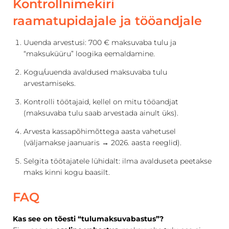
Kontrollnimekiri
raamatupidajale ja tööandjale
Uuenda arvestusi: 700 € maksuvaba tulu ja
“maksuküüru” loogika eemaldamine.
Kogu/uuenda avaldused maksuvaba tulu
arvestamiseks.
Kontrolli töötajaid, kellel on mitu tööandjat
(maksuvaba tulu saab arvestada ainult üks).
Arvesta kassapõhimõttega aasta vahetusel
(väljamakse jaanuaris → 2026. aasta reeglid).
Selgita töötajatele lühidalt: ilma avalduseta peetakse
maks kinni kogu baasilt.
FAQ
Kas see on tõesti “tulumaksuvabastus”?