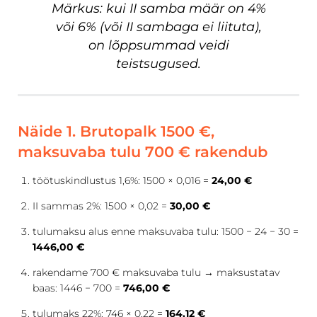
Märkus: kui II samba määr on 4%
või 6% (või II sambaga ei liituta),
on lõppsummad veidi
teistsugused.
Näide 1. Brutopalk 1500 €,
maksuvaba tulu 700 € rakendub
töötuskindlustus 1,6%: 1500 × 0,016 =
24,00 €
II sammas 2%: 1500 × 0,02 =
30,00 €
tulumaksu alus enne maksuvaba tulu: 1500 − 24 − 30 =
1446,00 €
rakendame 700 € maksuvaba tulu → maksustatav
baas: 1446 − 700 =
746,00 €
tulumaks 22%: 746 × 0,22 =
164,12 €