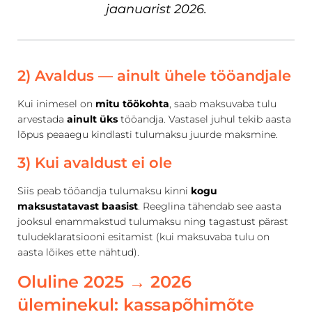
jaanuarist 2026.
2) Avaldus — ainult ühele tööandjale
Kui inimesel on
mitu töökohta
, saab maksuvaba tulu
arvestada
ainult üks
tööandja. Vastasel juhul tekib aasta
lõpus peaaegu kindlasti tulumaksu juurde maksmine.
3) Kui avaldust ei ole
Siis peab tööandja tulumaksu kinni
kogu
maksustatavast baasist
. Reeglina tähendab see aasta
jooksul enammakstud tulumaksu ning tagastust pärast
tuludeklaratsiooni esitamist (kui maksuvaba tulu on
aasta lõikes ette nähtud).
Oluline 2025 → 2026
üleminekul: kassapõhimõte