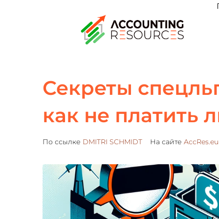
Секреты cпецльго
как не платить 
По ссылке
DMITRI SCHMIDT
На сайте
AccRes.eu