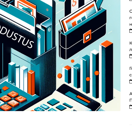
О
г
К
л
Г
с
А
П