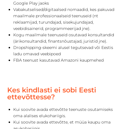
Google Play jaoks
Vabakutselised/digitaalsed nomaadid, kes pakuvad
maailmale professionaalseid teenuseid (nt
reklaamijad, turundajad, sisekujundajad,
veebidisainerid, programmeerijad jne).
Kogu maailmale teenuseid osutavad konsultandid
(ärikonsultandid, finantsnõustajad, juristid jne).
Dropshipping-skeemi alusel tegutsevad või Eestis
ladu omavad veebipoed
FBA teenust kasutavad Amazoni kaupmehed
Kes kindlasti ei sobi Eesti
ettevõttesse?
Kui soovite avada ettevõtte teenuste osutamiseks
oma alalises elukohariigis.
Kui soovite avada ettevõtte, et müüa kaupu oma
asukohariigis