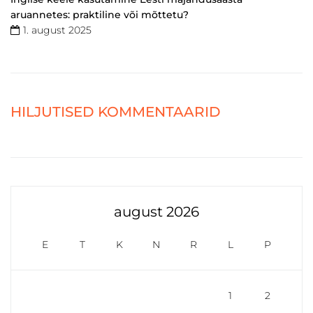
aruannetes: praktiline või mõttetu?
1. august 2025
HILJUTISED KOMMENTAARID
august 2026
E
T
K
N
R
L
P
1
2