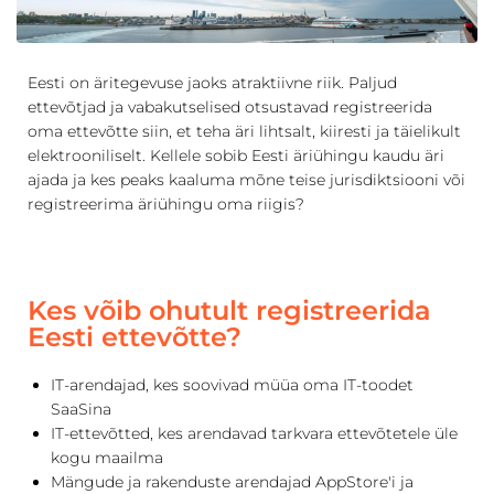
Eesti on äritegevuse jaoks atraktiivne riik. Paljud
ettevõtjad ja vabakutselised otsustavad registreerida
oma ettevõtte siin, et teha äri lihtsalt, kiiresti ja täielikult
elektrooniliselt. Kellele sobib Eesti äriühingu kaudu äri
ajada ja kes peaks kaaluma mõne teise jurisdiktsiooni või
registreerima äriühingu oma riigis?
Kes võib ohutult registreerida
Eesti ettevõtte?
IT-arendajad, kes soovivad müüa oma IT-toodet
SaaSina
IT-ettevõtted, kes arendavad tarkvara ettevõtetele üle
kogu maailma
Mängude ja rakenduste arendajad AppStore'i ja