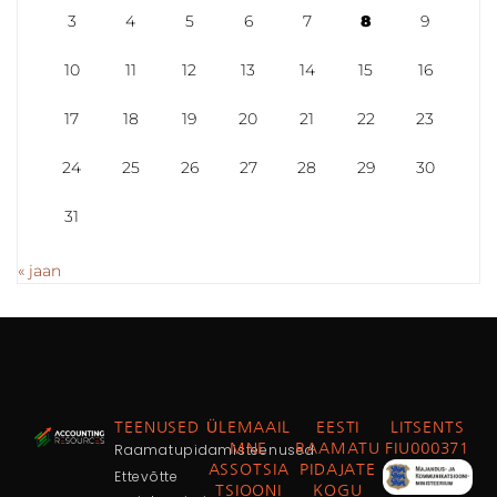
3
4
5
6
7
8
9
10
11
12
13
14
15
16
17
18
19
20
21
22
23
24
25
26
27
28
29
30
31
« jaan
TEENUSED
ÜLEMAAIL
EESTI
LITSENTS
Raamatupidamisteenused
MNE
RAAMATU
FIU000371
ASSOTSIA
PIDAJATE
Ettevõtte
TSIOONI
KOGU