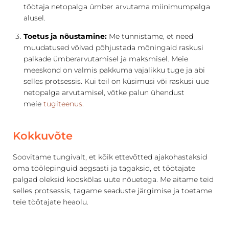
töötaja netopalga ümber arvutama miinimumpalga
alusel.
Toetus ja nõustamine:
Me tunnistame, et need
muudatused võivad põhjustada mõningaid raskusi
palkade ümberarvutamisel ja maksmisel. Meie
meeskond on valmis pakkuma vajalikku tuge ja abi
selles protsessis. Kui teil on küsimusi või raskusi uue
netopalga arvutamisel, võtke palun ühendust
meie
tugiteenus
.
Kokkuvõte
Soovitame tungivalt, et kõik ettevõtted ajakohastaksid
oma töölepinguid aegsasti ja tagaksid, et töötajate
palgad oleksid kooskõlas uute nõuetega. Me aitame teid
selles protsessis, tagame seaduste järgimise ja toetame
teie töötajate heaolu.