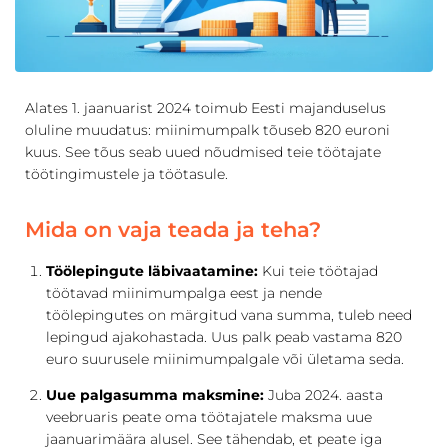
Alates 1. jaanuarist 2024 toimub Eesti majanduselus
oluline muudatus: miinimumpalk tõuseb 820 euroni
kuus. See tõus seab uued nõudmised teie töötajate
töötingimustele ja töötasule.
Mida on vaja teada ja teha?
Töölepingute läbivaatamine:
Kui teie töötajad
töötavad miinimumpalga eest ja nende
töölepingutes on märgitud vana summa, tuleb need
lepingud ajakohastada. Uus palk peab vastama 820
euro suurusele miinimumpalgale või ületama seda.
Uue palgasumma maksmine:
Juba 2024. aasta
veebruaris peate oma töötajatele maksma uue
jaanuarimäära alusel. See tähendab, et peate iga