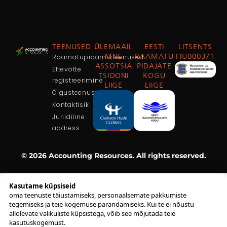
TEENUSED
ÜLEMAAIL
EESTI
LITSENTS
Raamatupidamisteenused
MNE
RAAMATU
FIU000371
ASSOTSIA
PIDAJATE
Ettevõtte
TSIOONI
KOGU
registreerimine
LIIGE
LIIGE
Õigusteenused
Kontaktisik
Juriidiline
aadress
© 2026 Accounting Resources. All rights reserved.
Kasutame küpsiseid
oma teenuste täiustamiseks, personaalsemate pakkumiste
tegemiseks ja teie kogemuse parandamiseks. Kui te ei nõustu
allolevate valikuliste küpsistega, võib see mõjutada teie
kasutuskogemust.