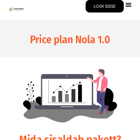
LOGI SISSE
Price plan
Nola 1.0
Mida sisaldab pakett?