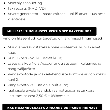
Monthly accounting
Tax reports (KMD, VD)
Arvete generaatori – saate esitada kuni 15 arvet kuus oma
klientidele
MILLISTEL TINGIMUSTEL KEHTIB SEE PAKETIHIND?
Hind on fikseeritud, kui täidetud on järgmised tingimused:
Müügiarved koostatakse meie süsteemis, kuni 15 arvet
kuus;
Kuni 15 ostu- või kuluarvet kuus;
Laete iga kuu Nola Accountingu süsteemi kuluarved ja
pangaväljavõtte;
Pangakontode ja makselahenduste kontode arv on kokku
kuni 2;
Pangakonto valuuta on ainult euro;
Igakuisele arvele lisandub raamatupidamistarkvara
kasutamise eest 3,50 € + käibemaks.
KAS MAJANDUSAASTA ARUANNE ON PAKETI HINNAS?