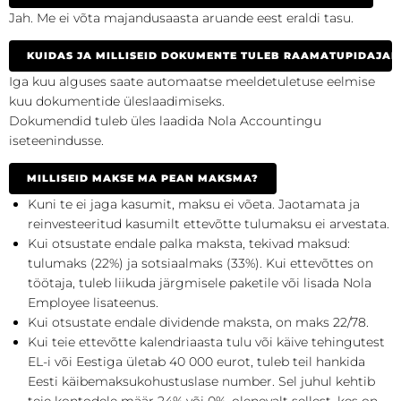
Jah. Me ei võta majandusaasta aruande eest eraldi tasu.
KUIDAS JA MILLISEID DOKUMENTE TULEB RAAMATUPIDAJAL
Iga kuu alguses saate automaatse meeldetuletuse eelmise
kuu dokumentide üleslaadimiseks.
Dokumendid tuleb üles laadida Nola Accountingu
iseteenindusse.
MILLISEID MAKSE MA PEAN MAKSMA?
Kuni te ei jaga kasumit, maksu ei võeta. Jaotamata ja
reinvesteeritud kasumilt ettevõtte tulumaksu ei arvestata.
Kui otsustate endale palka maksta, tekivad maksud:
tulumaks (22%) ja sotsiaalmaks (33%). Kui ettevõttes on
töötaja, tuleb liikuda järgmisele paketile või lisada Nola
Employee lisateenus.
Kui otsustate endale dividende maksta, on maks 22/78.
Kui teie ettevõtte kalendriaasta tulu või käive tehingutest
EL-i või Eestiga ületab 40 000 eurot, tuleb teil hankida
Eesti käibemaksukohustuslase number. Sel juhul kehtib