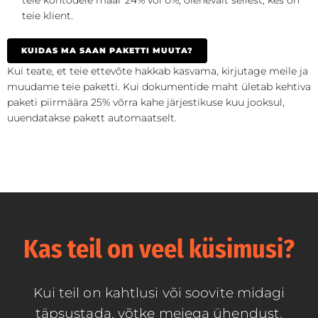
teie kontodele määr 24% või 0%, olenevalt sellest, kes on
teie klient.
KUIDAS MA SAAN PAKETTI MUUTA?
Kui teate, et teie ettevõte hakkab kasvama, kirjutage meile ja
muudame teie paketti. Kui dokumentide maht ületab kehtiva
paketi piirmäära 25% võrra kahe järjestikuse kuu jooksul,
uuendatakse pakett automaatselt.
Kas teil on veel küsimusi?
Kui teil on kahtlusi või soovite midagi
täpsustada, võtke meiega ühendust.