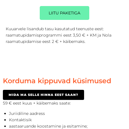
LIITU PAKETIGA
Kuuarvele lisandub tasu kasutatud teenuste eest:
raamatupidamisprogrammi eest 3,50 € + KM ja Nola
raamatupidamise eest 2 € + käibemaks.
Korduma kippuvad küsimused
MIDA MA SELLE HINNA EEST SAAN?
59 € eest kuus + käibemaks saate:
Juriidiline aadress
Kontaktisik
aastaaruande koostamine ja esitamine;