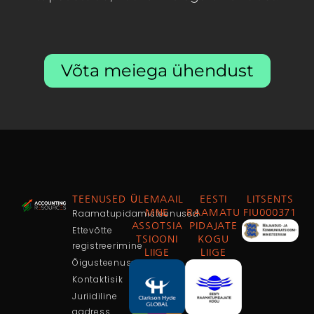
Võta meiega ühendust
TEENUSED
ÜLEMAAIL
EESTI
LITSENTS
Raamatupidamisteenused
MNE
RAAMATU
FIU000371
ASSOTSIA
PIDAJATE
Ettevõtte
TSIOONI
KOGU
registreerimine
LIIGE
LIIGE
Õigusteenused
Kontaktisik
Juriidiline
aadress