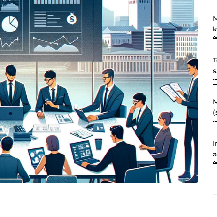
M
k
T
s
M
(
I
a