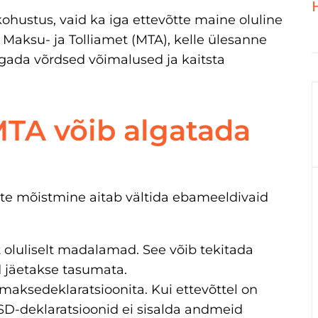
ohustus, vaid ka iga ettevõtte maine oluline
Maksu- ja Tolliamet (MTA), kelle ülesanne
agada võrdsed võimalused ja kaitsta
MTA võib algatada
te mõistmine aitab vältida ebameeldivaid
t oluliselt madalamad. See võib tekitada
 jäetakse tasumata.
maksedeklaratsioonita. Kui ettevõttel on
SD-deklaratsioonid ei sisalda andmeid