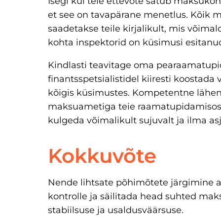
Isegi kui teie ettevõte satub maksukontr
et see on tavapärane menetlus. Kõik 
saadetakse teile kirjalikult, mis võimal
kohta inspektorid on küsimusi esitanu
Kindlasti teavitage oma pearaamatupid
finantsspetsialistidel kiiresti koostad
kõigis küsimustes. Kompetentne lähen
maksuametiga teie raamatupidamisosa
kulgeda võimalikult sujuvalt ja ilma a
Kokkuvõte
Nende lihtsate põhimõtete järgimine ait
kontrolle ja säilitada head suhted mak
stabiilsuse ja usaldusväärsuse.