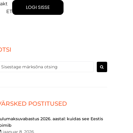
akt
LOGI SISSE
ET
OTSI
VÄRSKED POSTITUSED
ulumaksuvabastus 2026. aastal: kuidas see Eestis
oimib
jaanuar 8, 2026