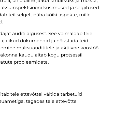
olli, on oluline jääda rahulikuks ja mõista,
maksuinspektsiooni küsimused ja selgitused
dab teil selgelt näha kõiki aspekte, mille
d.
ajat auditi algusest. See võimaldab teie
a vajalikud dokumendid ja nõustada teid
emine maksuaudititele ja aktiivne koostöö
konna kaudu aitab kogu protsessil
sjatute probleemideta.
ab teie ettevõttel vältida tarbetuid
suametiga, tagades teie ettevõtte