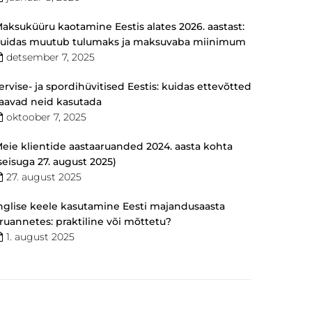
aksuküüru kaotamine Eestis alates 2026. aastast:
uidas muutub tulumaks ja maksuvaba miinimum
detsember 7, 2025
ervise- ja spordihüvitised Eestis: kuidas ettevõtted
aavad neid kasutada
oktoober 7, 2025
eie klientide aastaaruanded 2024. aasta kohta
seisuga 27. august 2025)
27. august 2025
nglise keele kasutamine Eesti majandusaasta
ruannetes: praktiline või mõttetu?
1. august 2025