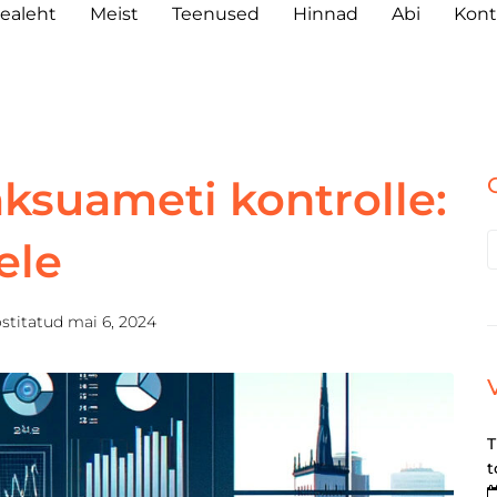
ealeht
Meist
Teenused
Hinnad
Abi
Kont
ksuameti kontrolle:
ele
stitatud
mai 6, 2024
T
t