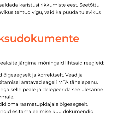
saldada karistusi rikkumiste eest. Seetõttu
vikus tehtud vigu, vaid ka püüda tulevikus
aksudokumente
eaksite järgima mõningaid lihtsaid reegleid:
 õigeaegselt ja korrektselt. Vead ja
sitamisel äratavad sageli MTA tähelepanu.
ega selle peale ja delegeerida see ülesanne
rmale.
id oma raamatupidajale õigeaegselt.
iendid esitama eelmise kuu dokumendid