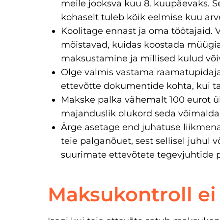
meile jooksva kuu 8. kuupäevaks. S
kohaselt tuleb kõik eelmise kuu ar
Koolitage ennast ja oma töötajaid. V
mõistavad, kuidas koostada müügia
maksustamine ja millised kulud võiv
Olge valmis vastama raamatupidaja 
ettevõtte dokumentide kohta, kui ta
Makske palka vähemalt 100 eurot ü
majanduslik olukord seda võimalda
Ärge asetage end juhatuse liikmena
teie palganõuet, sest sellisel juhul 
suurimate ettevõtete tegevjuhtide 
Maksukontroll ei