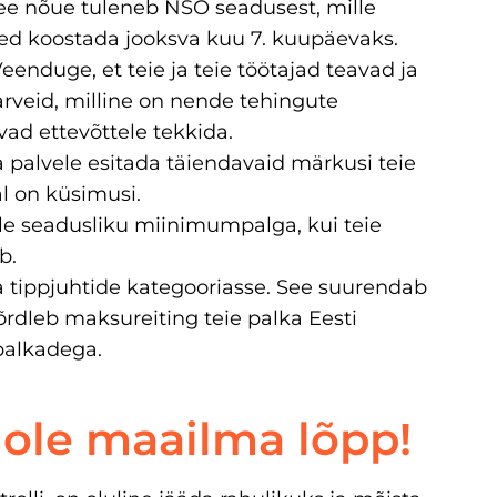
ee nõue tuleneb NSO seadusest, mille
ved koostada jooksva kuu 7. kuupäevaks.
eenduge, et teie ja teie töötajad teavad ja
rveid, milline on nende tehingute
ad ettevõttele tekkida.
palvele esitada täiendavaid märkusi teie
l on küsimusi.
le seadusliku miinimumpalga, kui teie
b.
 tippjuhtide kategooriasse. See suurendab
võrdleb maksureiting teie palka Eesti
palkadega.
 ole maailma lõpp!