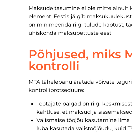
Maksude tasumine ei ole mitte ainult k
element. Eestis jälgib maksukuulekust 
on minimeerida riigi tulude kaotust, t
ühiskonda maksupettuste eest.
Põhjused, miks 
kontrolli
MTA tähelepanu äratada võivate teguri
kontrolliprotseduure:
Töötajate palgad on riigi keskmises
kahtluse, et maksud ja sissemaksed
Välismaise tööjõu kasutamine ilma 
luba kasutada välistööjõudu, kuid T