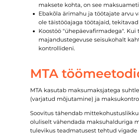
maksete kohta, on see maksuametil
Ebakõla ärimahu ja töötajate arvu vah
ole täistööajaga töötajaid, tekitav
Koostöö "ühepäevafirmadega". Kui t
majandustegevuse seisukohalt kahtl
kontrollideni.
MTA töömeetodi
MTA kasutab maksumaksjatega suhtlem
(varjatud mõjutamine) ja maksukontrol
Soovitus tähendab mittekohustuslikku a
oluliselt vähendada maksuhalduriga ma
tulevikus teadmatusest tehtud vigade 