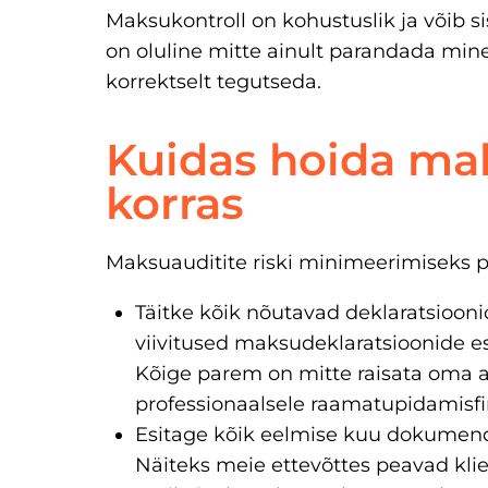
Maksukontroll on kohustuslik ja võib si
on oluline mitte ainult parandada mine
korrektselt tegutseda.
Kuidas hoida m
korras
Maksuauditite riski minimeerimiseks p
Täitke kõik nõutavad deklaratsioonid
viivitused maksudeklaratsioonide e
Kõige parem on mitte raisata oma a
professionaalsele raamatupidamisfi
Esitage kõik eelmise kuu dokumend
Näiteks meie ettevõttes peavad kl