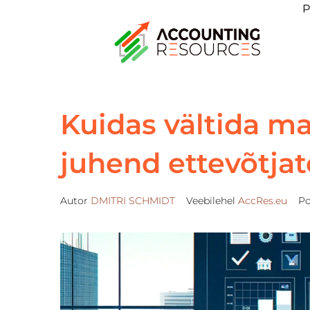
P
Kuidas vältida ma
juhend ettevõtjat
Autor
DMITRI SCHMIDT
Veebilehel
AccRes.eu
Po