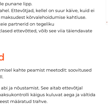
e punane lipp.
el. Ettevõtjad, kellel on suur käive, kuid ei
ad maksudest kõrvalehoidumise kahtluse.
«
eie partnerid on tegeliku
ased ettevõtted, võib see viia täiendavate
d
isel kahte peamist meetodit: soovitused
l.
bi ja nõustamist. See aitab ettevõtjal
ksukontrolli käigus kuluvat aega ja vältida
eest määratud trahve.