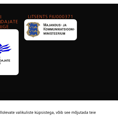
I
LITSENTS FIU000371
IDAJATE
IIGE
levate valikuliste küpsistega, võib see mõjutada teie