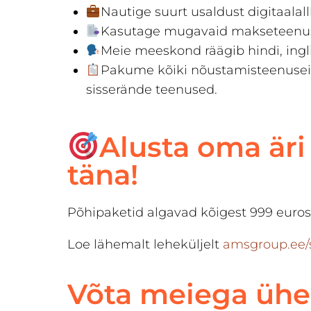
Nautige suurt usaldust digitaalall
Kasutage mugavaid makseteenuse
Meie meeskond räägib hindi, inglis
Pakume kõiki nõustamisteenuseid:
sisserände teenused.
Alusta oma äri
täna!
Põhipaketid algavad kõigest 999 euros
Loe lähemalt leheküljelt
amsgroup.ee/s
Võta meiega ühe