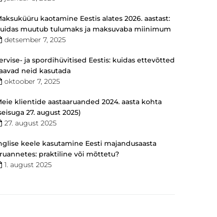
aksuküüru kaotamine Eestis alates 2026. aastast:
uidas muutub tulumaks ja maksuvaba miinimum
detsember 7, 2025
ervise- ja spordihüvitised Eestis: kuidas ettevõtted
aavad neid kasutada
oktoober 7, 2025
eie klientide aastaaruanded 2024. aasta kohta
seisuga 27. august 2025)
27. august 2025
nglise keele kasutamine Eesti majandusaasta
ruannetes: praktiline või mõttetu?
1. august 2025