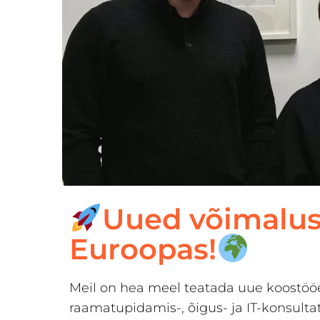
Uued võimaluse
Euroopas!
Meil on hea meel teatada uue koostööe
raamatupidamis-, õigus- ja IT-konsulta