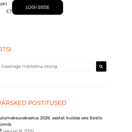
akt
LOGI SISSE
ET
OTSI
VÄRSKED POSTITUSED
ulumaksuvabastus 2026. aastal: kuidas see Eestis
oimib
jaanuar 8, 2026