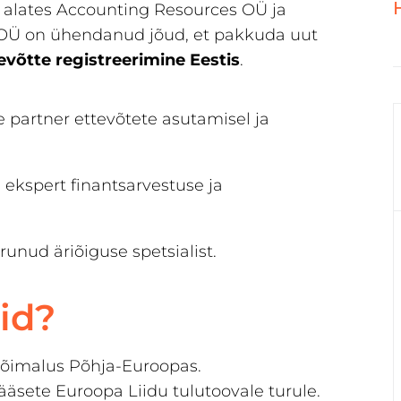
alates Accounting Resources OÜ ja
OÜ on ühendanud jõud, et pakkuda uut
võtte registreerimine Eestis
.
 partner ettevõtete asutamisel ja
ekspert finantsarvestuse ja
erunud äriõiguse spetsialist.
id?
ivõimalus Põhja-Euroopas.
äsete Euroopa Liidu tulutoovale turule.