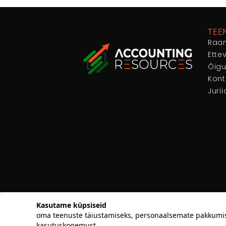
TEE
Raa
Ette
Õig
Kont
Juri
Kasutame küpsiseid
oma teenuste täiustamiseks, personaalsemate pakkumiste
kasutuskogemust.