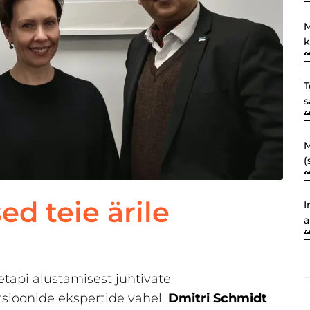
M
k
T
s
M
(
d teie ärile
I
a
tapi alustamisest juhtivate
tsioonide ekspertide vahel.
Dmitri Schmidt