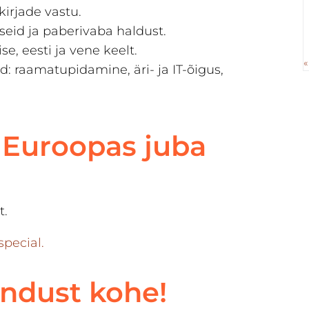
kirjade vastu.
id ja paberivaba haldust.
e, eesti ja vene keelt.
«
 raamatupidamine, äri- ja IT-õigus,
 Euroopas juba
t.
pecial.
ndust kohe!