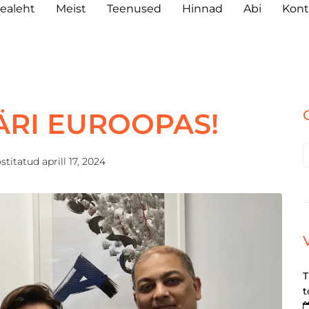
ealeht
Meist
Teenused
Hinnad
Abi
Kont
ÄRI EUROOPAS!
stitatud
aprill 17, 2024
T
t