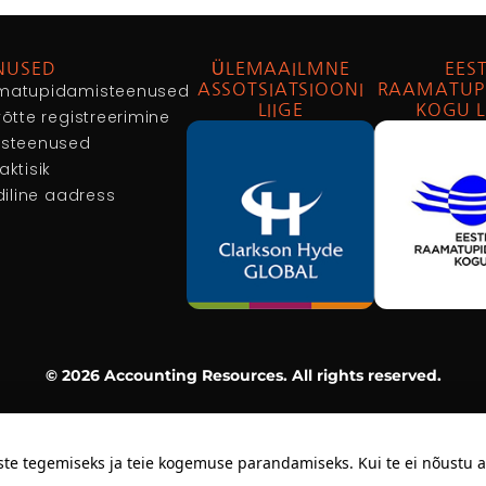
NUSED
ÜLEMAAILMNE
EEST
matupidamisteenused
ASSOTSIATSIOONI
RAAMATUP
LIIGE
KOGU L
võtte registreerimine
usteenused
aktisik
idiline aadress
© 2026 Accounting Resources. All rights reserved.
 tegemiseks ja teie kogemuse parandamiseks. Kui te ei nõustu allo