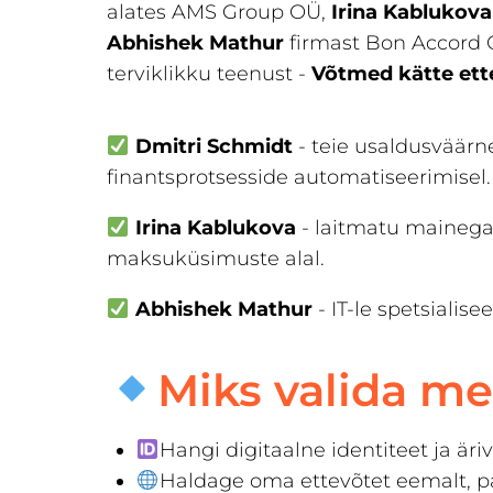
alates AMS Group OÜ,
Irina Kablukova
Abhishek Mathur
firmast Bon Accord 
terviklikku teenust -
Võtmed kätte ette
Dmitri Schmidt
- teie usaldusväärne
finantsprotsesside automatiseerimisel.
Irina Kablukova
- laitmatu mainega 
maksuküsimuste alal.
Abhishek Mathur
- IT-le spetsialise
Miks valida me
Hangi digitaalne identiteet ja är
Haldage oma ettevõtet eemalt, pä