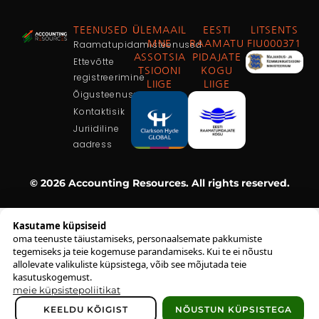
TEENUSED
ÜLEMAAIL
EESTI
LITSENTS
Raamatupidamisteenused
MNE
RAAMATU
FIU000371
ASSOTSIA
PIDAJATE
Ettevõtte
TSIOONI
KOGU
registreerimine
LIIGE
LIIGE
Õigusteenused
Kontaktisik
Juriidiline
aadress
© 2026 Accounting Resources. All rights reserved.
Kasutame küpsiseid
oma teenuste täiustamiseks, personaalsemate pakkumiste
tegemiseks ja teie kogemuse parandamiseks. Kui te ei nõustu
allolevate valikuliste küpsistega, võib see mõjutada teie
kasutuskogemust.
meie küpsistepoliitikat
KEELDU KÕIGIST
NÕUSTUN KÜPSISTEGA