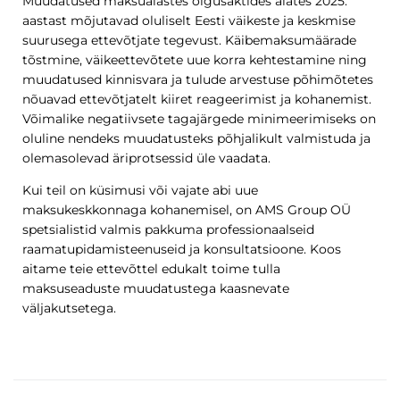
Muudatused maksualastes õigusaktides alates 2025.
aastast mõjutavad oluliselt Eesti väikeste ja keskmise
suurusega ettevõtjate tegevust. Käibemaksumäärade
tõstmine, väikeettevõtete uue korra kehtestamine ning
muudatused kinnisvara ja tulude arvestuse põhimõtetes
nõuavad ettevõtjatelt kiiret reageerimist ja kohanemist.
Võimalike negatiivsete tagajärgede minimeerimiseks on
oluline nendeks muudatusteks põhjalikult valmistuda ja
olemasolevad äriprotsessid üle vaadata.
Kui teil on küsimusi või vajate abi uue
maksukeskkonnaga kohanemisel, on AMS Group OÜ
spetsialistid valmis pakkuma professionaalseid
raamatupidamisteenuseid ja konsultatsioone. Koos
aitame teie ettevõttel edukalt toime tulla
maksuseaduste muudatustega kaasnevate
väljakutsetega.