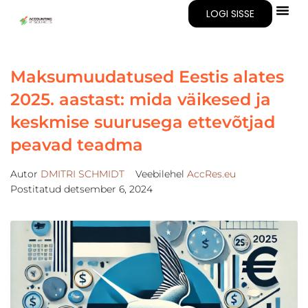
LOGI SISSE
Maksumuudatused Eestis alates
2025. aastast: mida väikesed ja
keskmise suurusega ettevõtjad
peavad teadma
Autor
DMITRI SCHMIDT
Veebilehel
AccRes.eu
Postitatud
detsember 6, 2024