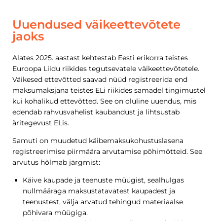
Uuendused väikeettevõtete
jaoks
Alates 2025. aastast kehtestab Eesti erikorra teistes
Euroopa Liidu riikides tegutsevatele väikeettevõtetele.
Väikesed ettevõtted saavad nüüd registreerida end
maksumaksjana teistes ELi riikides samadel tingimustel
kui kohalikud ettevõtted. See on oluline uuendus, mis
edendab rahvusvahelist kaubandust ja lihtsustab
äritegevust ELis.
Samuti on muudetud käibemaksukohustuslasena
registreerimise piirmäära arvutamise põhimõtteid. See
arvutus hõlmab järgmist:
Käive kaupade ja teenuste müügist, sealhulgas
nullmääraga maksustatavatest kaupadest ja
teenustest, välja arvatud tehingud materiaalse
põhivara müügiga.