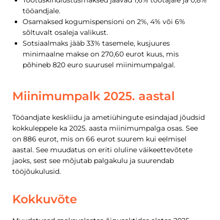
Töötuskindlustusmaksed jäävad 1,6% töötajale ja 0,8%
tööandjale.
Osamaksed kogumispensioni on 2%, 4% või 6%
sõltuvalt osaleja valikust.
Sotsiaalmaks jääb 33% tasemele, kusjuures
minimaalne makse on 270,60 eurot kuus, mis
põhineb 820 euro suurusel miinimumpalgal.
Miinimumpalk 2025. aastal
Tööandjate keskliidu ja ametiühingute esindajad jõudsid
kokkuleppele ka 2025. aasta miinimumpalga osas. See
on 886 eurot, mis on 66 eurot suurem kui eelmisel
aastal. See muudatus on eriti oluline väikeettevõtete
jaoks, sest see mõjutab palgakulu ja suurendab
tööjõukulusid.
Kokkuvõte