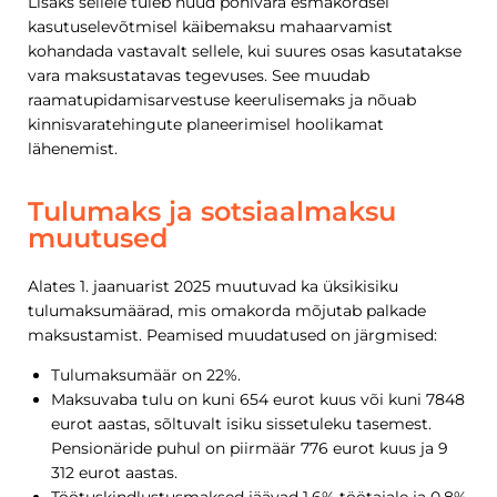
Lisaks sellele tuleb nüüd põhivara esmakordsel
kasutuselevõtmisel käibemaksu mahaarvamist
kohandada vastavalt sellele, kui suures osas kasutatakse
vara maksustatavas tegevuses. See muudab
raamatupidamisarvestuse keerulisemaks ja nõuab
kinnisvaratehingute planeerimisel hoolikamat
lähenemist.
Tulumaks ja sotsiaalmaksu
muutused
Alates 1. jaanuarist 2025 muutuvad ka üksikisiku
tulumaksumäärad, mis omakorda mõjutab palkade
maksustamist. Peamised muudatused on järgmised:
Tulumaksumäär on 22%.
Maksuvaba tulu on kuni 654 eurot kuus või kuni 7848
eurot aastas, sõltuvalt isiku sissetuleku tasemest.
Pensionäride puhul on piirmäär 776 eurot kuus ja 9
312 eurot aastas.