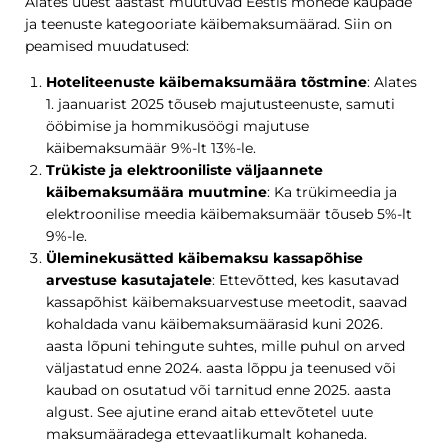
Alates uuest aastast muutuvad Eestis mõnede kaupade
ja teenuste kategooriate käibemaksumäärad. Siin on
peamised muudatused:
Hoteliteenuste käibemaksumäära tõstmine
: Alates
1. jaanuarist 2025 tõuseb majutusteenuste, samuti
ööbimise ja hommikusöögi majutuse
käibemaksumäär 9%-lt 13%-le.
Trükiste ja elektrooniliste väljaannete
käibemaksumäära muutmine
: Ka trükimeedia ja
elektroonilise meedia käibemaksumäär tõuseb 5%-lt
9%-le.
Üleminekusätted käibemaksu kassapõhise
arvestuse kasutajatele
: Ettevõtted, kes kasutavad
kassapõhist käibemaksuarvestuse meetodit, saavad
kohaldada vanu käibemaksumäärasid kuni 2026.
aasta lõpuni tehingute suhtes, mille puhul on arved
väljastatud enne 2024. aasta lõppu ja teenused või
kaubad on osutatud või tarnitud enne 2025. aasta
algust. See ajutine erand aitab ettevõtetel uute
maksumääradega ettevaatlikumalt kohaneda.