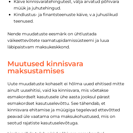
Käive kinnisvaratehingutest, välja arvatud põhivara
müük ja juhutehingud.
Kindlustus- ja finantsteenuste käive, v.a juhuslikud
teenused.
Nende muudatuste eesmärk on ühtlustada
väikeettevõtete raamatupidamissüsteemi ja luua
läbipaistvam maksukeskkond.
Muutused kinnisvara
maksustamises
Uute muudatuste kohaselt ei hõlma uued ehitised mitte
ainult uusehitisi, vaid ka kinnisvara, mis võetakse
esmakordselt kasutusele ühe aasta jooksul pärast
esmakordset kasutuselevõttu. See tähendab, et
kinnisvara ehitamise ja müügiga tegelevad ettevõtted
peavad üle vaatama oma maksukohustused, mis on
seotud rajatiste kasutuselevõtuga.