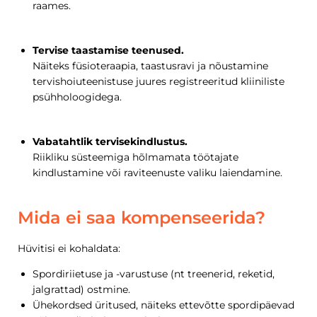
raames.
Tervise taastamise teenused.
Näiteks füsioteraapia, taastusravi ja nõustamine
tervishoiuteenistuse juures registreeritud kliiniliste
psühholoogidega.
Vabatahtlik tervisekindlustus.
Riikliku süsteemiga hõlmamata töötajate
kindlustamine või raviteenuste valiku laiendamine.
Mida ei saa kompenseerida?
Hüvitisi ei kohaldata:
Spordiriietuse ja -varustuse (nt treenerid, reketid,
jalgrattad) ostmine.
Ühekordsed üritused, näiteks ettevõtte spordipäevad