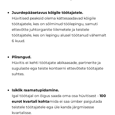
Juurdepääsetavus kõigile töötajatele.
Hüvitised peaksid olema kättesaadavad kõigile
töötajatele, kes on sõlminud töölepingu, samuti
ettevõtte juhtorganite liikmetele ja teistele
töötajatele, kes on lepingu alusel töötanud vähemalt
6 kuud.
Piirangud.
Hüvitis ei kehti töötajate abikaasade, partnerite ja
sugulaste ega teiste kontserni ettevõtete töötajate
suhtes.
Isiklik raamatupidamine.
Igal töötajal on õigus saada oma osa hüvitisest -
100
eurot kvartali kohta
mida ei saa ümber paigutada
teistele töötajatele ega üle kanda järgmisesse
kvartalisse.