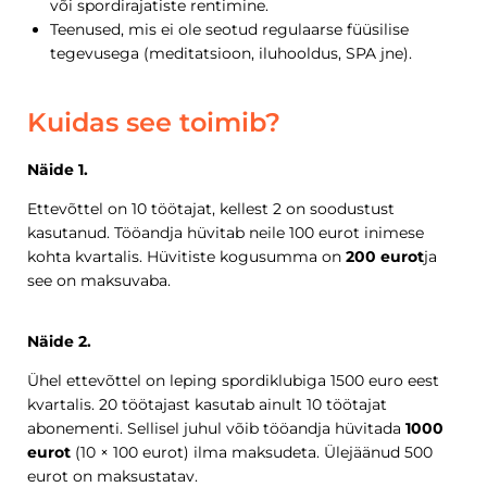
või spordirajatiste rentimine.
Teenused, mis ei ole seotud regulaarse füüsilise
tegevusega (meditatsioon, iluhooldus, SPA jne).
Kuidas see toimib?
Näide 1.
Ettevõttel on 10 töötajat, kellest 2 on soodustust
kasutanud. Tööandja hüvitab neile 100 eurot inimese
kohta kvartalis. Hüvitiste kogusumma on
200 eurot
ja
see on maksuvaba.
Näide 2.
Ühel ettevõttel on leping spordiklubiga 1500 euro eest
kvartalis. 20 töötajast kasutab ainult 10 töötajat
abonementi. Sellisel juhul võib tööandja hüvitada
1000
eurot
(10 × 100 eurot) ilma maksudeta. Ülejäänud 500
eurot on maksustatav.