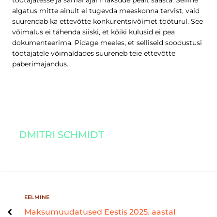
töötajatesse ja samal ajal maksude pealt säästa. Selline
algatus mitte ainult ei tugevda meeskonna tervist, vaid
suurendab ka ettevõtte konkurentsivõimet tööturul. See
võimalus ei tähenda siiski, et kõiki kulusid ei pea
dokumenteerima. Pidage meeles, et selliseid soodustusi
töötajatele võimaldades suureneb teie ettevõtte
paberimajandus.
DMITRI SCHMIDT
EELMINE
Maksumuudatused Eestis 2025. aastal