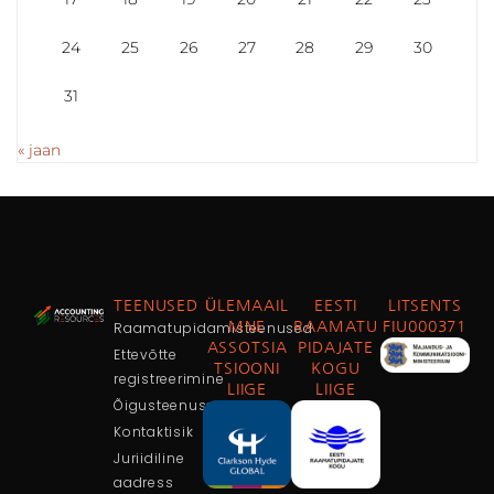
24
25
26
27
28
29
30
31
« jaan
TEENUSED
ÜLEMAAIL
EESTI
LITSENTS
Raamatupidamisteenused
MNE
RAAMATU
FIU000371
ASSOTSIA
PIDAJATE
Ettevõtte
TSIOONI
KOGU
registreerimine
LIIGE
LIIGE
Õigusteenused
Kontaktisik
Juriidiline
aadress