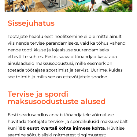
Sissejuhatus
Töötajate heaolu eest hoolitsemine ei ole mitte ainult
viis nende tervise parandamiseks, vaid ka tõhus vahend
nende tootlikkuse ja lojaalsuse suurendamiseks
ettevõtte suhtes. Eestis saavad tööandjad kasutada
ainulaadseid maksusoodustusi, mille eesmärk on
toetada töötajate sportimist ja tervist. Uurime, kuidas
see toimib ja miks see on ettevõtjatele soodne.
Tervise ja spordi
maksusoodustuste alused
Eesti seadusandlus annab tööandjatele võimaluse
hüvitada töötajate tervise- ja spordikulusid maksuvabalt
kuni
100 eurot kvartali kohta inimese kohta
. Hüvitise
saamine sõltub siiski mitmetest tingimustest: