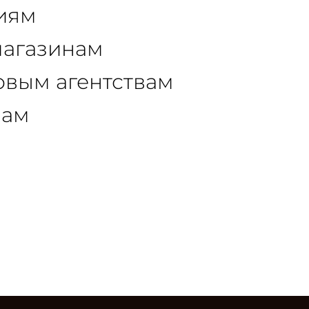
иям
магазинам
овым агентствам
рам