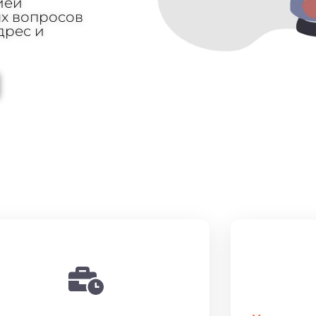
ией
х вопросов
дрес и