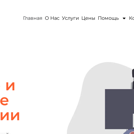
Главная
О Нас
Услуги
Цены
Помощь
К
 и
е
нии