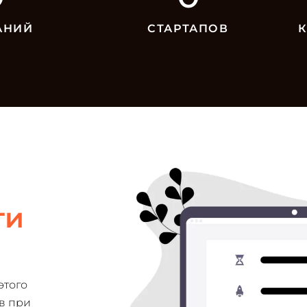
АНИЙ
СТАРТАПОВ
ги
этого
в при