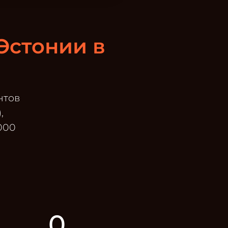
Эстонии в
нтов
,
000
0