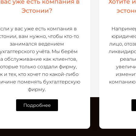
 вас уже есть компания в
Хотите 
Эстонии?
эстон
сли у вас уже есть компания в
Например
стонии, вам нужно, чтобы кто-то
юридичес
занимался ведением
лицо, ото
ухгалтерского учёта. Мы берём
ликвидиро
а обслуживание как клиентов,
реаль
которые только создали фирму,
увеличи
ак и тех, кто хочет по какой-либо
изменит
ичине поменять бухгалтерскую
компанию 
фирму.
Подробнее