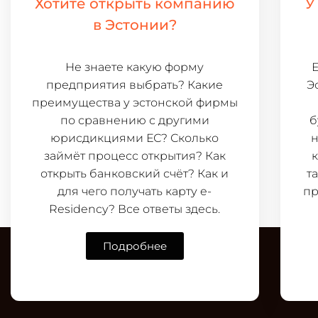
Хотите открыть компанию
У
в Эстонии?
Не знаете какую форму
Е
предприятия выбрать? Какие
Э
преимущества у эстонской фирмы
по сравнению с другими
б
юрисдикциями ЕС? Сколько
н
займёт процесс открытия? Как
открыть банковский счёт? Как и
т
для чего получать карту e-
пр
Residency? Все ответы здесь.
Подробнее