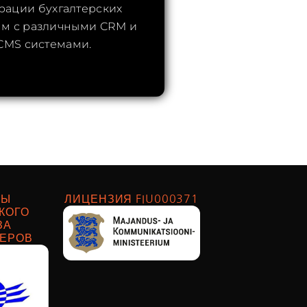
рации бухгалтерских
м с различными CRM и
CMS системами.
НЫ
ЛИЦЕНЗИЯ FIU000371
КОГО
ЗА
ТЕРОВ