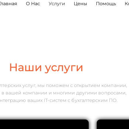
Главная
О Нас
Услуги
Цены
Помощь
К
Наши услуги
лтерских услуг, мы поможем с открытием компании,
в вашей компании и многими другими вопросами,
нтеграцию ваших IT-систем с бухгалтерским ПО.