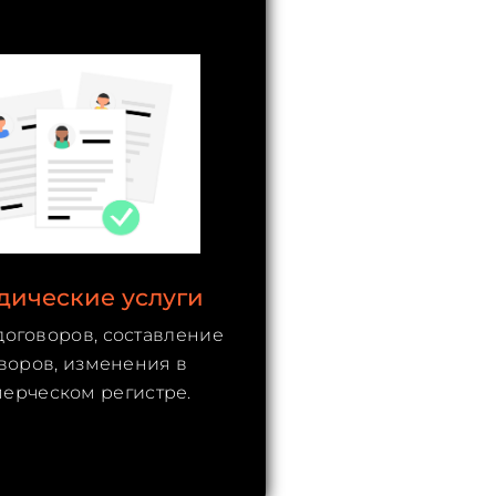
ические услуги
договоров, составление
воров, изменения в
ерческом регистре.