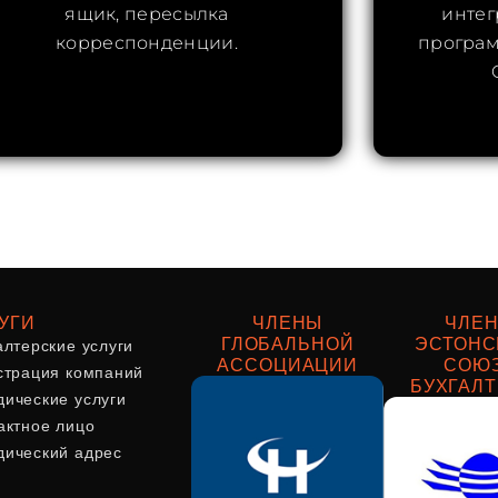
ящик, пересылка
интег
корреспонденции.
програм
УГИ
ЧЛЕНЫ
ЧЛЕ
алтерские услуги
ГЛОБАЛЬНОЙ
ЭСТОНС
АССОЦИАЦИИ
СОЮ
страция компаний
БУХГАЛ
ические услуги
актное лицо
ический адрес