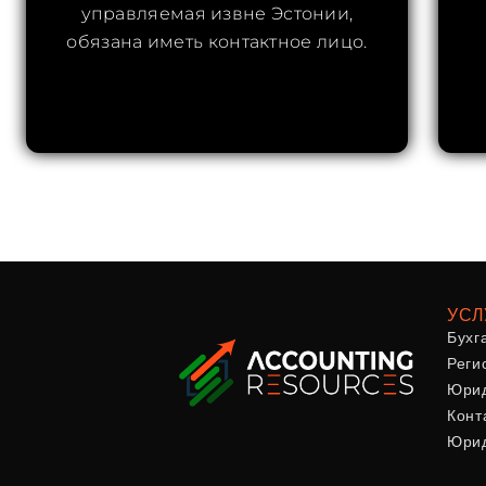
управляемая извне Эстонии,
обязана иметь контактное лицо.
УСЛ
Бухг
Реги
Юрид
Конт
Юрид