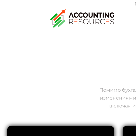
Помимо бухга
изменениями 
включая и