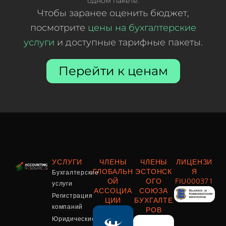
одном пакете.
Чтобы заранее оценить бюджет,
посмотрите
цены на бухгалтерские
услуги
и доступные тарифные пакеты.
Перейти к ценам
УСЛУГИ
ЧЛЕНЫ
ЧЛЕНЫ
ЛИЦЕНЗИ
Бухгалтерские
ГЛОБАЛЬН
ЭСТОНСК
Я
ОЙ
ОГО
FIU000371
услуги
АССОЦИА
СОЮЗА
Регистрация
ЦИИ
БУХГАЛТЕ
компаний
РОВ
Юридические