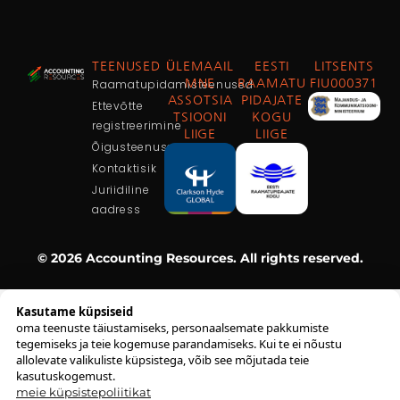
TEENUSED
ÜLEMAAIL
EESTI
LITSENTS
Raamatupidamisteenused
MNE
RAAMATU
FIU000371
ASSOTSIA
PIDAJATE
Ettevõtte
TSIOONI
KOGU
registreerimine
LIIGE
LIIGE
Õigusteenused
Kontaktisik
Juriidiline
aadress
© 2026 Accounting Resources. All rights reserved.
Kasutame küpsiseid
oma teenuste täiustamiseks, personaalsemate pakkumiste
tegemiseks ja teie kogemuse parandamiseks. Kui te ei nõustu
allolevate valikuliste küpsistega, võib see mõjutada teie
kasutuskogemust.
meie küpsistepoliitikat