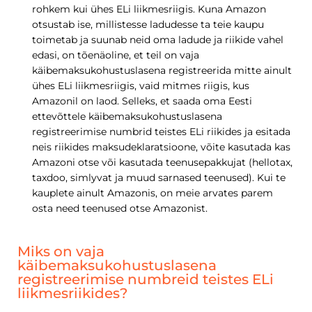
rohkem kui ühes ELi liikmesriigis. Kuna Amazon
otsustab ise, millistesse ladudesse ta teie kaupu
toimetab ja suunab neid oma ladude ja riikide vahel
edasi, on tõenäoline, et teil on vaja
käibemaksukohustuslasena registreerida mitte ainult
ühes ELi liikmesriigis, vaid mitmes riigis, kus
Amazonil on laod. Selleks, et saada oma Eesti
ettevõttele käibemaksukohustuslasena
registreerimise numbrid teistes ELi riikides ja esitada
neis riikides maksudeklaratsioone, võite kasutada kas
Amazoni otse või kasutada teenusepakkujat (hellotax,
taxdoo, simlyvat ja muud sarnased teenused). Kui te
kauplete ainult Amazonis, on meie arvates parem
osta need teenused otse Amazonist.
Miks on vaja
käibemaksukohustuslasena
registreerimise numbreid teistes ELi
liikmesriikides?