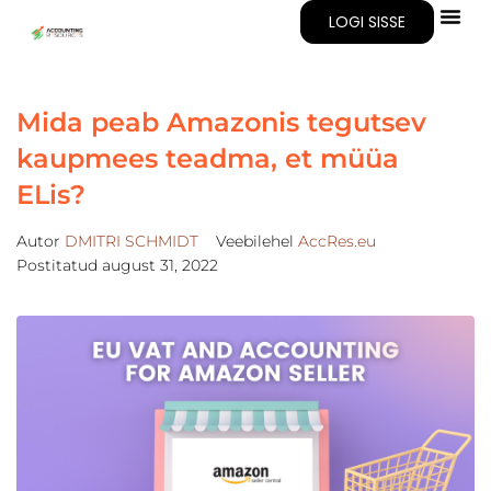
LOGI SISSE
Mida peab Amazonis tegutsev
kaupmees teadma, et müüa
ELis?
Autor
DMITRI SCHMIDT
Veebilehel
AccRes.eu
Postitatud
august 31, 2022