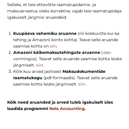
Selleks, et teie ettevõtte raamatupidamis- ja
maksuarvestus oleks korrektne, vajab teie raamatupidaja
igakuiselt järgmisi aruandeid:
Kuupäeva vahemiku aruanne
(nii kokkuvõte kui ka
tehing ja Amazoni konto kohta). Teave selle aruande
saamise kohta on
siin
.
Amazoni käibemaksutehingute aruanne
(.csv-
vormingus). Teavet selle aruande saamise kohta leiate
järgmiselt.
siin
.
Kõik kuu arved jaotisest
Maksudokumentide
raamatukogu
(pdf-formaadis). Teavet selle aruande
saamise kohta leiate järgmiselt.
siin
.
Kõik need aruanded ja arved tuleb igakuiselt üles
laadida programmi
Nola Accounting
.