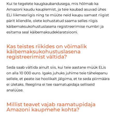
Kui te tegelete kaugkaubandusega, mis hõlmab ka
Amazoni kaudu kauplemist, ja teie kaubad asuvad ühes
ELi liikmesriigis ning te müüte neid kaupu samast riigist
pärit kliendile, olete kohustatud saama selles riigis
käibemaksukohustuslasena registreerimise numbri ja
esitama seal käibemaksudeklaratsiooni.
Kas teistes riikides on võimalik
käibemaksukohustuslasena
registreerimist vältida?
Seda saab vältida ainult siis, kui teie aastane müük ELis
on alla 10 000 euro. Igaks juhuks juhime teie tähelepanu
sellele, et peate ise hoolikalt jälgima, et te seda piirmäära
ei ületaks. Reeglina ei tee raamatupidaja selliseid
analüüse.
Millist teavet vajab raamatupidaja
Amazoni kaupmehe kohta?