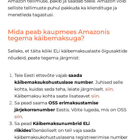
Amazon tellimuse, pakib ja saadab teele. Amazon võib
selliste tellimuste puhul pakkuda ka kliendituge ja
menetleda tagastusi.
Mida peab kaupmees Amazonis
tegema käibemaksuga?
Selleks, et täita kõiki ELi käibemaksualaste õigusaktide
nõudeid, peate tegema järgmist:
Teie Eesti ettevõte vajab
saada
käibemaksukohustuslase number
. Juhised selle
kohta, kuidas seda teha, leiate järgmiselt.
siin
.
Käibemaksu kohta saate lisateavet
siin
.
Sa pead saama
OSS erimaksustamise
järjekorranumber
Eestis. Võite lugeda, mis on OSS
siin
.
Sa pead
Käibemaksunumbrid ELi
riikides
Tõenäoliselt on teil vaja saada
käibemaksukohustuslasena registreerimise number