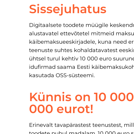
Sissejuhatus
Digitaalsete toodete müügile keskendu
alustavatel ettevõtetel mitmeid maksuk
käibemaksueeskirjadele, kuna need erin
teenuste suhtes kohaldatavatest eeski
ühtsel turul kehtiv 10 000 euro suurun
idufirmad saama Eesti käibemaksukohu
kasutada OSS-süsteemi.
Künnis on 10 000
000 eurot!
Erinevalt tavapärastest teenustest, mil
toodete puhul madalam, 10 000 euro su