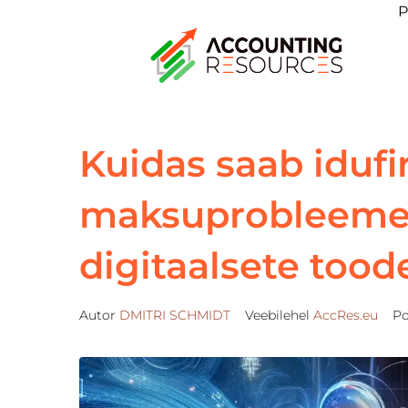
P
Kuidas saab idufi
maksuprobleeme,
digitaalsete tood
Autor
DMITRI SCHMIDT
Veebilehel
AccRes.eu
Po