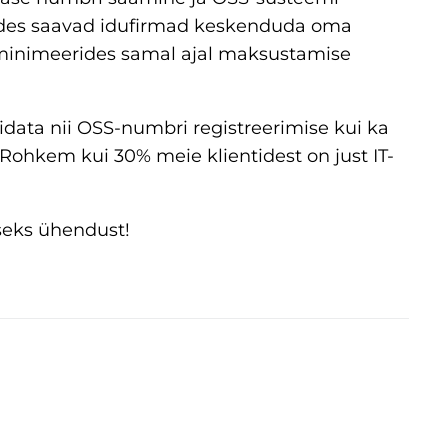
ades saavad idufirmad keskenduda oma
 minimeerides samal ajal maksustamise
ata nii OSS-numbri registreerimise kui ka
ohkem kui 30% meie klientidest on just IT-
eks ühendust!