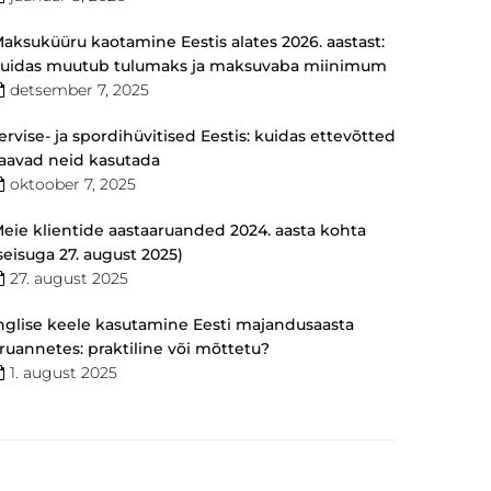
aksuküüru kaotamine Eestis alates 2026. aastast:
uidas muutub tulumaks ja maksuvaba miinimum
detsember 7, 2025
ervise- ja spordihüvitised Eestis: kuidas ettevõtted
aavad neid kasutada
oktoober 7, 2025
eie klientide aastaaruanded 2024. aasta kohta
seisuga 27. august 2025)
27. august 2025
nglise keele kasutamine Eesti majandusaasta
ruannetes: praktiline või mõttetu?
1. august 2025