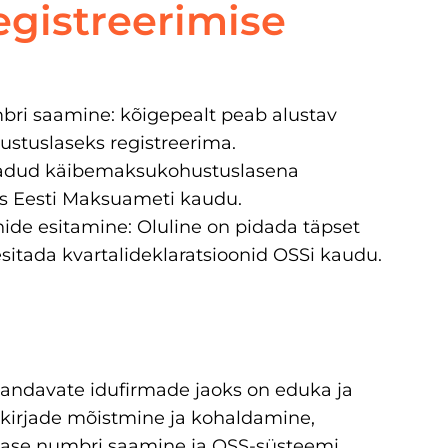
egistreerimise
ri saamine: kõigepealt peab alustav
stuslaseks registreerima.
aadud käibemaksukohustuslasena
is Eesti Maksuameti kaudu.
ide esitamine: Oluline on pidada täpset
sitada kvartalideklaratsioonid OSSi kaudu.
vandavate idufirmade jaoks on eduka ja
kirjade mõistmine ja kohaldamine,
lase numbri saamine ja OSS-süsteemi