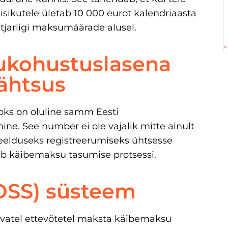
sikutele ületab 10 000 eurot kalendriaasta
jariigi maksumäärade alusel.
«
ukohustuslasena
tähtsus
aoks on oluline samm Eesti
e. See number ei ole vajalik mitte ainult
a eelduseks registreerumiseks ühtsesse
ab käibemaksu tasumise protsessi.
OSS) süsteem
vatel ettevõtetel maksta käibemaksu