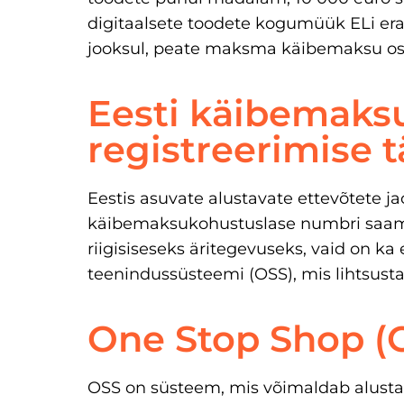
digitaalsete toodete kogumüük ELi erai
jooksul, peate maksma käibemaksu ost
Eesti käibemaks
registreerimise 
Eestis asuvate alustavate ettevõtete j
käibemaksukohustuslase numbri saamin
riigisiseseks äritegevuseks, vaid on k
teenindussüsteemi (OSS), mis lihtsust
One Stop Shop (
OSS on süsteem, mis võimaldab alusta