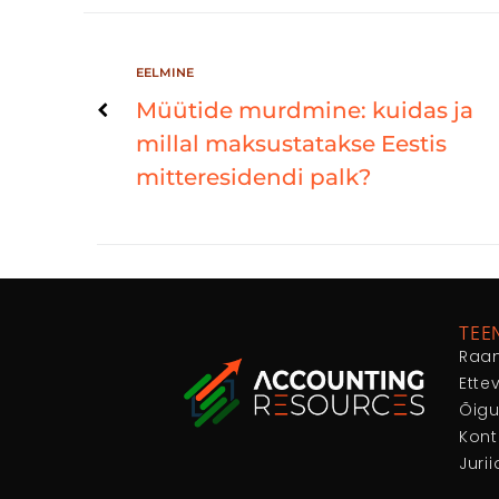
EELMINE
Müütide murdmine: kuidas ja
millal maksustatakse Eestis
mitteresidendi palk?
TEE
Raa
Ette
Õig
Kont
Juri