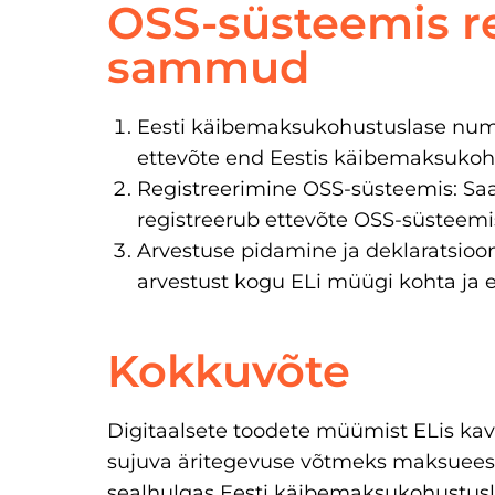
OSS-süsteemis r
sammud
Eesti käibemaksukohustuslase numb
ettevõte end Eestis käibemaksukohu
Registreerimine OSS-süsteemis: S
registreerub ettevõte OSS-süsteem
Arvestuse pidamine ja deklaratsioon
arvestust kogu ELi müügi kohta ja e
Kokkuvõte
Digitaalsete toodete müümist ELis ka
sujuva äritegevuse võtmeks maksuees
sealhulgas Eesti käibemaksukohustus