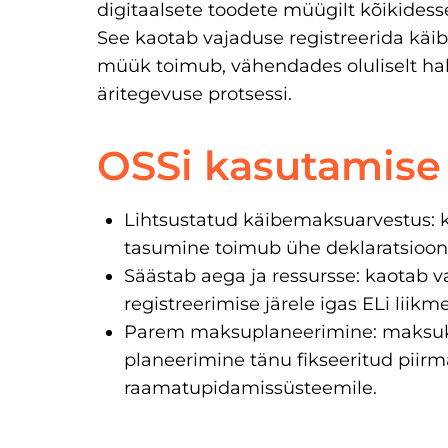
digitaalsete toodete müügilt kõikidesse
See kaotab vajaduse registreerida käib
müük toimub, vähendades oluliselt hal
äritegevuse protsessi.
OSSi kasutamise 
Lihtsustatud käibemaksuarvestus:
tasumine toimub ühe deklaratsioon
Säästab aega ja ressursse: kaotab 
registreerimise järele igas ELi liikme
Parem maksuplaneerimine: maksuk
planeerimine tänu fikseeritud piirm
raamatupidamissüsteemile.