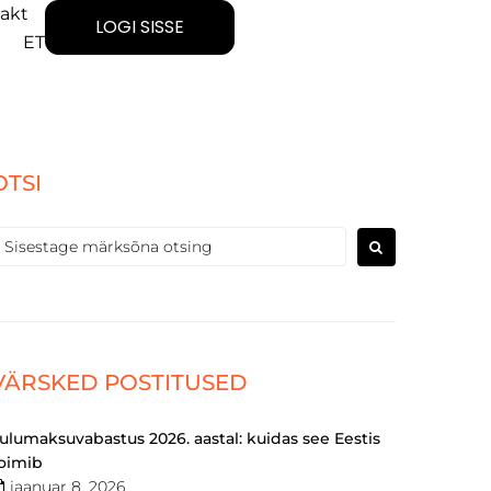
akt
LOGI SISSE
ET
OTSI
VÄRSKED POSTITUSED
ulumaksuvabastus 2026. aastal: kuidas see Eestis
oimib
jaanuar 8, 2026