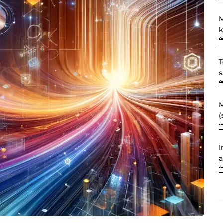
M
k
T
s
M
(
I
a