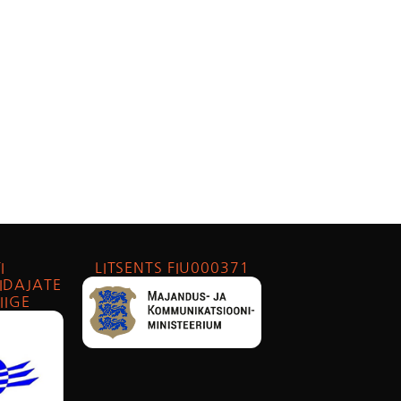
I
LITSENTS FIU000371
IDAJATE
IIGE