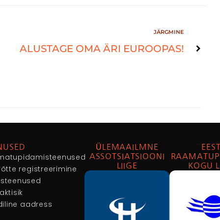
JÄRGMINE
ALUSTAGE OMA ÄRI EUROOPAS!
NUSED
ÜLEMAAILMNE
EEST
matupidamisteenused
ASSOTSIATSIOONI
RAAMATUP
LIIGE
KOGU L
võtte registreerimine
usteenused
aktisik
idiline aadress