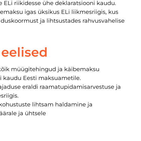
 ELi riikidesse ühe deklaratsiooni kaudu.
emaksu igas üksikus ELi liikmesriigis, kus
duskoormust ja lihtsustades rahvusvahelise
eelised
 kõik müügitehingud ja käibemaksu
i kaudu Eesti maksuametile.
vajaduse eraldi raamatupidamisarvestuse ja
sriigis.
ohustuste lihtsam haldamine ja
äärale ja ühtsele