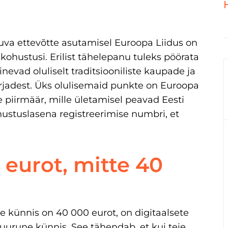
va ettevõtte asutamisel Euroopa Liidus on
ohustusi. Erilist tähelepanu tuleks pöörata
evad oluliselt traditsiooniliste kaupade ja
rjadest. Üks olulisemaid punkte on Euroopa
e piirmäär, mille ületamisel peavad Eesti
stuslasena registreerimise numbri, et
 eurot, mitte 40
le künnis on 40 000 eurot, on digitaalsete
urune künnis. See tähendab, et kui teie