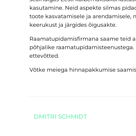
kasutamine. Neid aspekte silmas pid
toote kasvatamisele ja arendamisele,
keerukust ja järgides õigusakte.
Raamatupidamisfirmana saame teid aid
põhjalike raamatupidamisteenustega. R
ettevõtted.
Võtke meiega hinnapakkumise saamis
DMITRI SCHMIDT