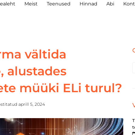
ealeht
Meist
Teenused
Hinnad
Abi
Kont
rma vältida
 alustades
ete müüki ELi turul?
stitatud
aprill 5, 2024
T
t