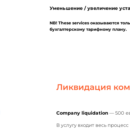
Уменьшение / увеличение уст
NB! These services
оказываются толь
бухгалтерскому тарифному плану.
Ликвидация ко
Company liquidation
— 500 е
В услугу входит весь процесс