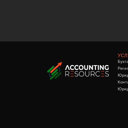
УСЛ
Бухг
Реги
Юрид
Конт
Юрид