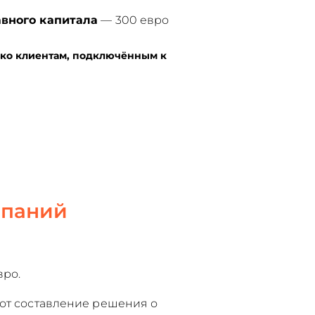
авного капитала
— 300 евро
ко клиентам, подключённым к
мпаний
вро.
 от составление решения о