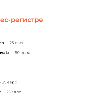
ес-регистре
ла
— 25 евро
val
я — 50 евро
 25 евро
х
— 25 евро