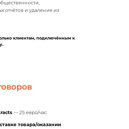
общественности,
х отчётов и удаления из
олько клиентам, подключённым к
у.
говоров
racts
— 25 евро/час
ставке товара/оказании