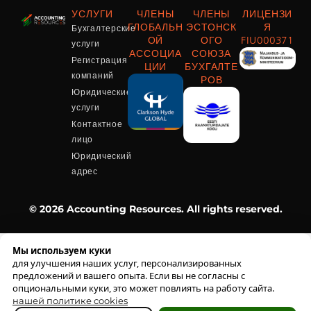
УСЛУГИ
ЧЛЕНЫ
ЧЛЕНЫ
ЛИЦЕНЗИ
Бухгалтерские
ГЛОБАЛЬН
ЭСТОНСК
Я
ОЙ
ОГО
FIU000371
услуги
АССОЦИА
СОЮЗА
Регистрация
ЦИИ
БУХГАЛТЕ
компаний
РОВ
Юридические
услуги
Контактное
лицо
Юридический
адрес
© 2026 Accounting Resources. All rights reserved.
Мы используем куки
для улучшения наших услуг, персонализированных
предложений и вашего опыта. Если вы не согласны с
опциональными куки, это может повлиять на работу сайта.
нашей политике cookies