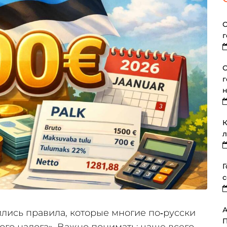
О
г
О
г
К
л
Г
с
А
ились правила, которые многие по‑русски
П
го налога». Важно понимать: чаще всего