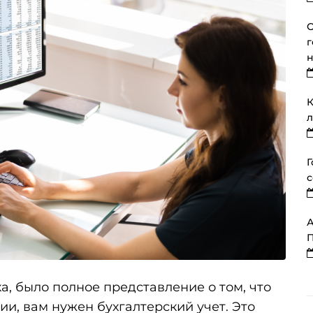
О
г
К
л
Г
с
А
П
ика, было полное представление о том, что
и, вам нужен бухгалтерский учет. Это