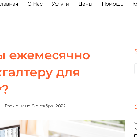
Главная
О Нас
Услуги
Цены
Помощь
К
ы ежемесячно
хгалтеру для
у?
Размещено
8 октября, 2022
О
г