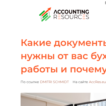
Какие документ
нужны от вас бу
работы и почем
По ссылке
DMITRI SCHMIDT
На сайте
AccRes.eu