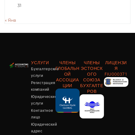
31
« Янв
УСЛУГИ
ЧЛЕНЫ
ЧЛЕНЫ
ЛИЦЕНЗИ
Бухгалтерские
ГЛОБАЛЬН
ЭСТОНСК
Я
ОЙ
ОГО
FIU000371
услуги
АССОЦИА
СОЮЗА
Регистрация
ЦИИ
БУХГАЛТЕ
компаний
РОВ
Юридические
услуги
Контактное
лицо
Юридический
адрес