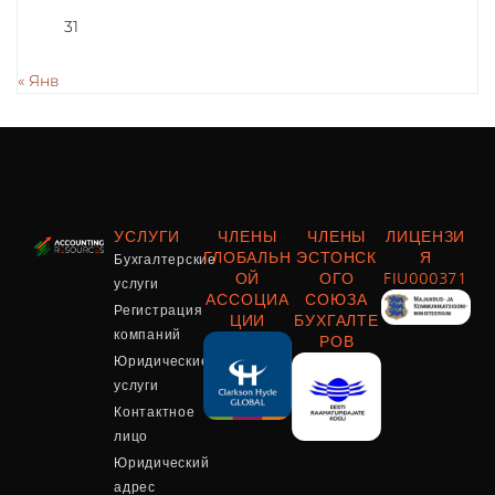
31
« Янв
УСЛУГИ
ЧЛЕНЫ
ЧЛЕНЫ
ЛИЦЕНЗИ
Бухгалтерские
ГЛОБАЛЬН
ЭСТОНСК
Я
ОЙ
ОГО
FIU000371
услуги
АССОЦИА
СОЮЗА
Регистрация
ЦИИ
БУХГАЛТЕ
компаний
РОВ
Юридические
услуги
Контактное
лицо
Юридический
адрес